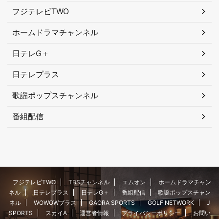
フジテレビTWO
ホームドラマチャンネル
日テレG＋
日テレプラス
歌謡ポップスチャンネル
番組配信
フジテレビTWO
TBSチャンネル
エムオン
ホームドラマチャン
ネル
日テレプラス
日テレG＋
番組配信
歌謡ポップスチャン
ネル
WOWOWプラス
GAORA SPORTS
GOLF NETWORK
J
SPORTS
スカイA
運営者情報
プライバシーポリシー
お問い